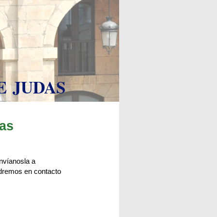
 JUDAS
as
envíanosla a
dremos en contacto