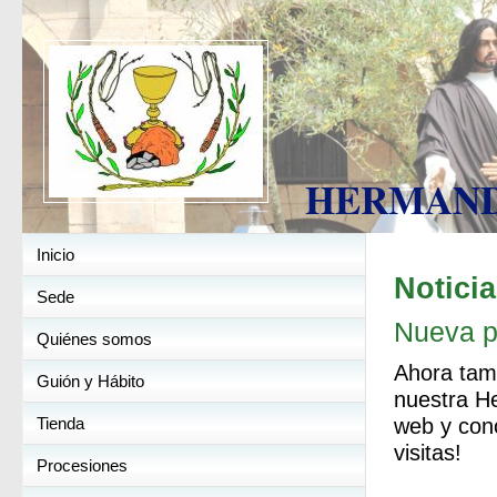
HERMANDAD
Inicio
Notici
Sede
Nueva p
Quiénes somos
Ahora tamb
Guión y Hábito
nuestra He
Tienda
web y conó
visitas!
Procesiones